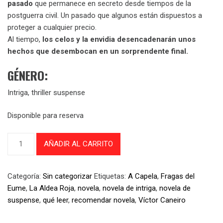
pasado
que permanece en secreto desde tiempos de la
postguerra civil. Un pasado que algunos están dispuestos a
proteger a cualquier precio.
Al tiempo,
los celos y la envidia desencadenarán unos
hechos que desembocan en un sorprendente final.
GÉNERO:
Intriga, thriller suspense
Disponible para reserva
La
AÑADIR AL CARRITO
Aldea
Roja
cantidad
Categoría:
Sin categorizar
Etiquetas:
A Capela
,
Fragas del
Eume
,
La Aldea Roja
,
novela
,
novela de intriga
,
novela de
suspense
,
qué leer
,
recomendar novela
,
Víctor Caneiro