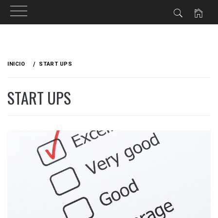
Ir
al
INICIO
START UPS
contenido
START UPS