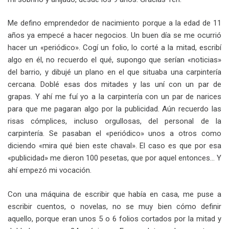
Me defino emprendedor de nacimiento porque a la edad de 11
años ya empecé a hacer negocios. Un buen día se me ocurrió
hacer un «periódico». Cogí un folio, lo corté a la mitad, escribí
algo en él, no recuerdo el qué, supongo que serían «noticias»
del barrio, y dibujé un plano en el que situaba una carpintería
cercana. Doblé esas dos mitades y las uní con un par de
grapas. Y ahí me fuí yo a la carpintería con un par de narices
para que me pagaran algo por la publicidad. Aún recuerdo las
risas cómplices, incluso orgullosas, del personal de la
carpintería. Se pasaban el «periódico» unos a otros como
diciendo «mira qué bien este chaval». El caso es que por esa
«publicidad» me dieron 100 pesetas, que por aquel entonces… Y
ahí empezó mi vocación.
Con una máquina de escribir que había en casa, me puse a
escribir cuentos, o novelas, no se muy bien cómo definir
aquello, porque eran unos 5 o 6 folios cortados por la mitad y