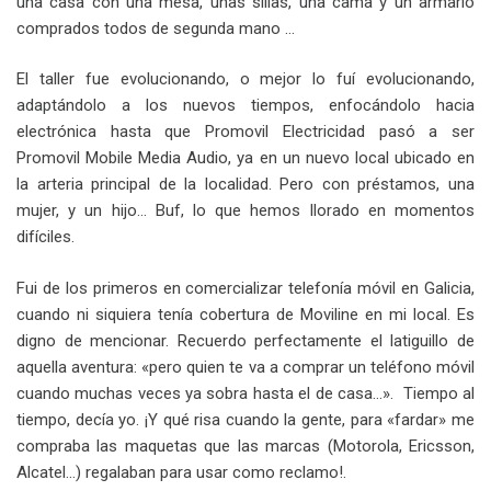
una casa con una mesa, unas sillas, una cama y un armario
comprados todos de segunda mano …
El taller fue evolucionando, o mejor lo fuí evolucionando,
adaptándolo a los nuevos tiempos, enfocándolo hacia
electrónica hasta que Promovil Electricidad pasó a ser
Promovil Mobile Media Audio, ya en un nuevo local ubicado en
la arteria principal de la localidad. Pero con préstamos, una
mujer, y un hijo… Buf, lo que hemos llorado en momentos
difíciles.
Fui de los primeros en comercializar telefonía móvil en Galicia,
cuando ni siquiera tenía cobertura de Moviline en mi local. Es
digno de mencionar. Recuerdo perfectamente el latiguillo de
aquella aventura: «pero quien te va a comprar un teléfono móvil
cuando muchas veces ya sobra hasta el de casa…». Tiempo al
tiempo, decía yo. ¡Y qué risa cuando la gente, para «fardar» me
compraba las maquetas que las marcas (Motorola, Ericsson,
Alcatel…) regalaban para usar como reclamo!.