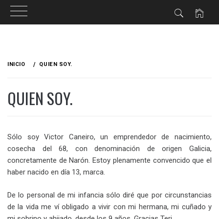
Ir
al
INICIO
QUIEN SOY.
contenido
QUIEN SOY.
Sólo soy Victor Caneiro, un emprendedor de nacimiento,
cosecha del 68, con denominación de origen Galicia,
concretamente de Narón. Estoy plenamente convencido que el
haber nacido en día 13, marca.
De lo personal de mi infancia sólo diré que por circunstancias
de la vida me ví obligado a vivir con mi hermana, mi cuñado y
mi sobrino y ahijado, desde los 9 años. Gracias Teri.