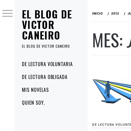
Ir
EL BLOG DE
al
INICIO
2012
J
contenido
VICTOR
MES:
CANEIRO
EL BLOG DE VICTOR CANEIRO
Menú
DE LECTURA VOLUNTARIA
principal
DE LECTURA OBLIGADA
MIS NOVELAS
QUIEN SOY.
DE LECTURA VOLUNT