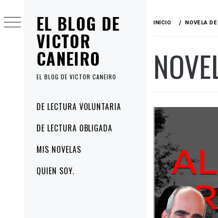
Ir
EL BLOG DE
al
INICIO
NOVELA D
contenido
VICTOR
NOVE
CANEIRO
EL BLOG DE VICTOR CANEIRO
Menú
DE LECTURA VOLUNTARIA
principal
DE LECTURA OBLIGADA
MIS NOVELAS
QUIEN SOY.