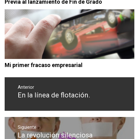
Previa al lanzamiento de Fin de Grado
Mi primer fracaso empresarial
Navegación
de
Anterior
En la línea de flotación.
Entrada
entradas
anterior:
Siguiente
La revolución silenciosa
Entrada