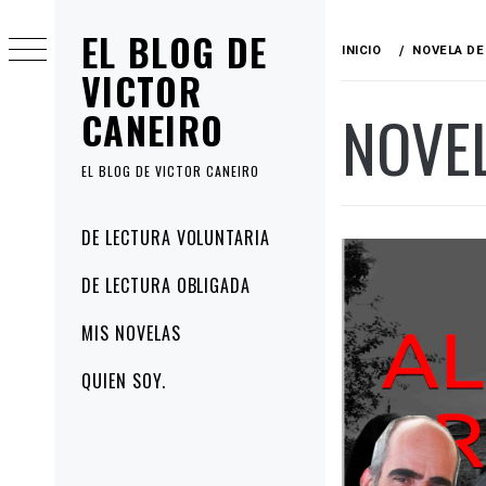
Ir
EL BLOG DE
al
INICIO
NOVELA DE
contenido
VICTOR
NOVEL
CANEIRO
EL BLOG DE VICTOR CANEIRO
Menú
DE LECTURA VOLUNTARIA
principal
DE LECTURA OBLIGADA
MIS NOVELAS
QUIEN SOY.