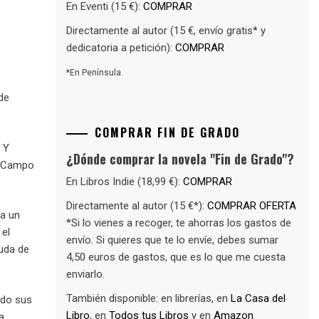
En Eventi (15 €):
COMPRAR
Directamente al autor (15 €, envío gratis* y
dedicatoria a petición):
COMPRAR
*En Península.
de
COMPRAR FIN DE GRADO
 Y
¿Dónde comprar la novela "Fin de Grado"?
es Campo
En Libros Indie (18,99 €):
COMPRAR
Directamente al autor (15 €*):
COMPRAR OFERTA
 a un
*Si lo vienes a recoger, te ahorras los gastos de
 el
envío. Si quieres que te lo envíe, debes sumar
uda de
4,50 euros de gastos, que es lo que me cuesta
enviarlo.
También disponible: en librerías, en
La Casa del
ndo sus
Libro
, en
Todos tus Libros
y en
Amazon
a