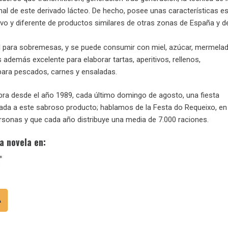
nal de este derivado lácteo. De hecho, posee unas características e
ivo y diferente de productos similares de otras zonas de España y d
l para sobremesas, y se puede consumir con miel, azúcar, mermela
 además excelente para elaborar tartas, aperitivos, rellenos,
ra pescados, carnes y ensaladas.
bra desde el año 1989, cada último domingo de agosto, una fiesta
da a este sabroso producto; hablamos de la Festa do Requeixo, en 
ersonas y que cada año distribuye una media de 7.000 raciones.
a novela en:
A