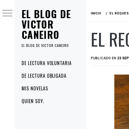
Ir
EL BLOG DE
al
INICIO
EL REQUES
contenido
VICTOR
EL RE
CANEIRO
EL BLOG DE VICTOR CANEIRO
PUBLICADO EN
23 SEP
Menú
DE LECTURA VOLUNTARIA
principal
DE LECTURA OBLIGADA
MIS NOVELAS
QUIEN SOY.