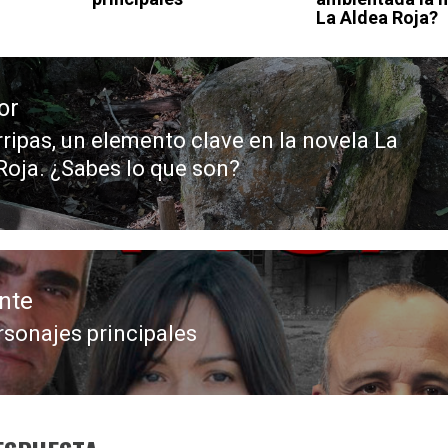
La Aldea Roja?
or
rripas, un elemento clave en la novela La
da
Roja. ¿Sabes lo que son?
or:
nte
rsonajes principales
da
nte: