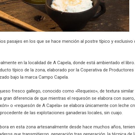
rios pasajes en los que se hace mención al postre típico y exclusivo 
ealmente en la localidad de A Capela, donde está ambientado el libro.
ducto típico de la zona, elaborado por la Coperativa de Productor
izado bajo la marca Campo Capela.
queso fresco gallego, conocido como «Requeixo», de textura similar
a gran diferencia de que mientras el requesón se elabora con suero,
xón» o «requesón de A Capela» se elabora únicamente con leche cr
 procedente de las explotaciones ganaderas locales, sin cuajo.
labora en esta zona artesanalmente desde hace muchos años, tenie
deros que transmitieron, generación tras generación, la técnica de l