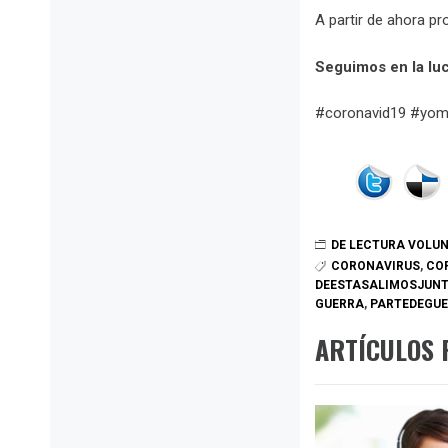
A partir de ahora pr
Seguimos en la lu
#coronavid19 #yom
DE LECTURA VOLU
CORONAVIRUS
,
CO
DEESTASALIMOSJUN
GUERRA
,
PARTEDEGU
ARTÍCULOS 