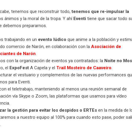
cabe, tenemos que reconstruir todo,
tenemos que re-impulsar la
los ánimos y la moral de la tropa. Y ahí
Eventi
tiene que sacar todo s
que debemos prepararnos.
s trabajando en un
evento lúdico
que anime a la población y estimu
ado comercio de Narón, en colaboración con la
Asociación de
ciantes de Narón
.
os con la organización de eventos ya contratados: la
Noite no Mos
o, el
ExpoFest
A Capela y el
Trail Mosteiro de Caaveiro
.
cturar el vestuario y complementos de las nuevas performances q
mos para Eventi.
con el teletrabajo, manteniendo al menos una reunión semanal de
nación vía Skype o Zoom, las plataformas que usamos para vídeo
ncia.
zar la gestión para evitar los despidos o ERTEs
en la medida de lo
taremos a nuestro equipo al 100% para cuando esto pase, poder sali
.