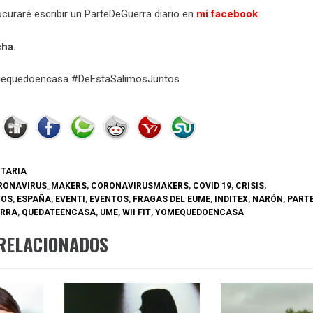
ocuraré escribir un ParteDeGuerra diario en
mi facebook
cha.
equedoencasa #DeEstaSalimosJuntos
NTARIA
RONAVIRUS_MAKERS
,
CORONAVIRUSMAKERS
,
COVID 19
,
CRISIS
,
TOS
,
ESPAÑA
,
EVENTI
,
EVENTOS
,
FRAGAS DEL EUME
,
INDITEX
,
NARÓN
,
PARTE
ERRA
,
QUEDATEENCASA
,
UME
,
WII FIT
,
YOMEQUEDOENCASA
RELACIONADOS