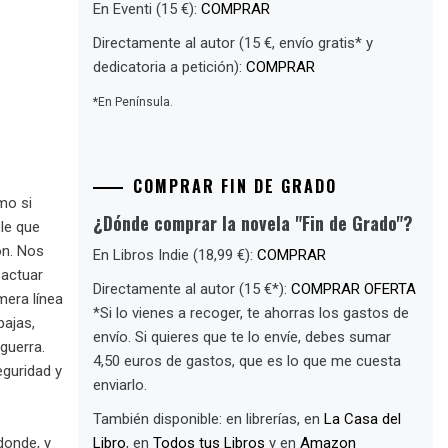
En Eventi (15 €):
COMPRAR
Directamente al autor (15 €, envío gratis* y
dedicatoria a petición):
COMPRAR
*En Península.
COMPRAR FIN DE GRADO
o si
¿Dónde comprar la novela "Fin de Grado"?
ble que
ón. Nos
En Libros Indie (18,99 €):
COMPRAR
 actuar
Directamente al autor (15 €*):
COMPRAR OFERTA
mera línea
*Si lo vienes a recoger, te ahorras los gastos de
ajas,
envío. Si quieres que te lo envíe, debes sumar
guerra.
4,50 euros de gastos, que es lo que me cuesta
eguridad y
enviarlo.
También disponible: en librerías, en
La Casa del
donde, y
Libro
, en
Todos tus Libros
y en
Amazon