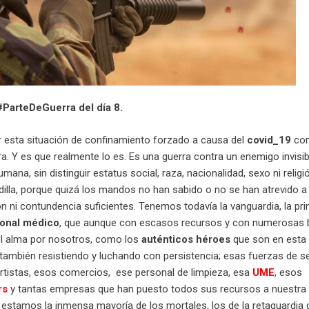
#ParteDeGuerra del día 8.
r esta situación de confinamiento forzado a causa del
covid_19
com
a. Y es que realmente lo es. Es una guerra contra un enemigo invisi
mana, sin distinguir estatus social, raza, nacionalidad, sexo ni religi
dilla, porque quizá los mandos no han sabido o no se han atrevido a
ón ni contundencia suficientes. Tenemos todavía la vanguardia, la pri
onal médico
, que aunque con escasos recursos y con numerosas b
el alma por nosotros, como los
auténticos héroes
que son en esta 
 también resistiendo y luchando con persistencia; esas fuerzas de s
rtistas, esos comercios, ese personal de limpieza, esa
UME
, esos
rs
y tantas empresas que han puesto todos sus recursos a nuestra
o estamos la inmensa mayoría de los mortales, los de la retaguardia 