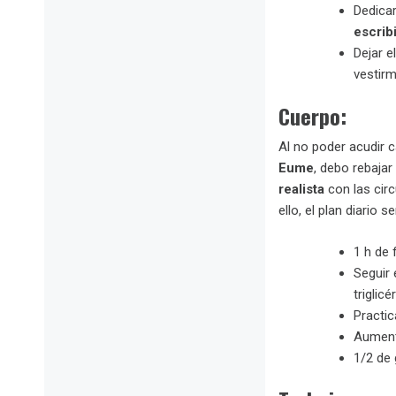
Dedica
escrib
Dejar e
vestirm
Cuerpo:
Al no poder acudir c
Eume
, debo rebajar
realista
con las circ
ello, el plan diario se
1 h de 
Seguir
triglic
Practic
Aumenta
1/2 de 