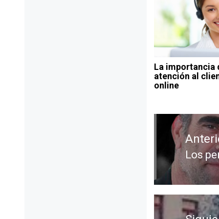
La importancia 
atención al clie
online
Navegación
de
Anteri
entradas
Los pe
Entra
anteri