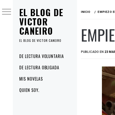
Ir
EL BLOG DE
al
INICIO
EMPIEZO E
contenido
VICTOR
EMPIE
CANEIRO
EL BLOG DE VICTOR CANEIRO
PUBLICADO EN
23 MAR
Menú
DE LECTURA VOLUNTARIA
principal
DE LECTURA OBLIGADA
MIS NOVELAS
QUIEN SOY.