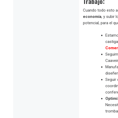
Trabajo:
Cuando todo esto a
economía
, y subir 
potencial, para el 
Estamo
castig
Comer
Seguim
Caaveir
Manufa
diseñe
Seguir 
coordi
confere
Optimi
Necesi
tromba