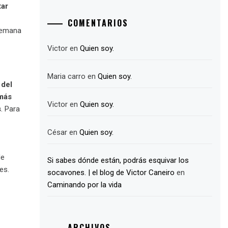
tar
COMENTARIOS
 semana
Victor
en
Quien soy.
Maria carro
en
Quien soy.
 del
más
Victor
en
Quien soy.
s
. Para
César
en
Quien soy.
de
Si sabes dónde están, podrás esquivar los
es.
socavones. | el blog de Victor Caneiro
en
Caminando por la vida
ARCHIVOS