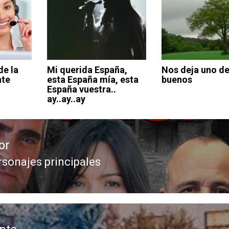
de la
Mi querida España,
Nos deja uno de
nte
esta España mía, esta
buenos
España vuestra..
ay..ay..ay
or
rsonajes principales
da
or: