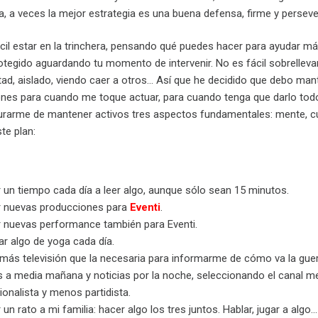
, a veces la mejor estrategia es una buena defensa, firme y perseve
il estar en la trinchera, pensando qué puedes hacer para ayudar m
otegido aguardando tu momento de intervenir. No es fácil sobrelleva
ertad, aislado, viendo caer a otros… Así que he decidido que debo ma
nes para cuando me toque actuar, para cuando tenga que darlo todo
urarme de mantener activos tres aspectos fundamentales: mente, c
te plan:
 un tiempo cada día a leer algo, aunque sólo sean 15 minutos.
r nuevas producciones para
Eventi
.
r nuevas performance también para Eventi.
ar algo de yoga cada día.
más televisión que la necesaria para informarme de cómo va la guer
s a media mañana y noticias por la noche, seleccionando el canal 
onalista y menos partidista.
 un rato a mi familia: hacer algo los tres juntos. Hablar, jugar a algo…