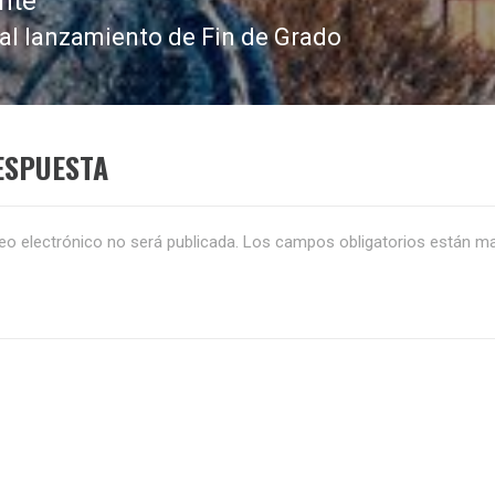
nte
 al lanzamiento de Fin de Grado
da
nte:
ESPUESTA
eo electrónico no será publicada.
Los campos obligatorios están m