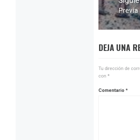
Siguie
Previa
Entra
siguie
DEJA UNA R
Tu dirección de corr
con
*
Comentario
*