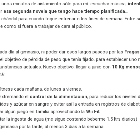
r unos minutos de aislamiento sólo para mí: escuchar música,
inten
ir esa segunda novela que tengo hace tiempo planificada
…
l chándal para cuando toque entrenar o los fines de semana. Entre
e como si fuera a trabajar de cara al público.
ada día al gimnasio, ni poder dar esos largos paseos por las
Fragas
 el objetivo de pérdida de peso que tenía fijado, para establecer uno
unstancias actuales. Nuevo objetivo: llegar a junio con
10 Kg meno
rá:
fitness cada mañana, de lunes a viernes.
 extremando el
control de la alimentación
, para reducir los niveles 
éridos y azúcar en sangre y evitar así la entrada en registros de diabet
ar algún juego en familia aprovechando la
Wii Fit
.
r la ingesta de agua (me sigue costando beberme 1,5 ltrs diarios)
gimnasia por la tarde, al menos 3 días a la semana.