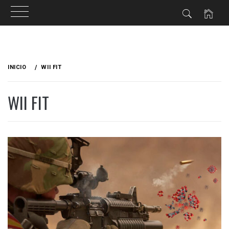
Ir
al
INICIO
WII FIT
contenido
WII FIT