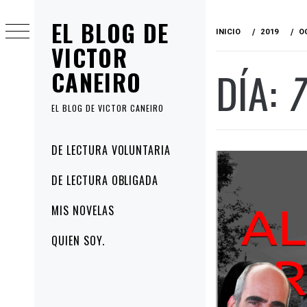
Ir
EL BLOG DE
al
INICIO
2019
O
contenido
VICTOR
DÍA:
7
CANEIRO
EL BLOG DE VICTOR CANEIRO
Menú
DE LECTURA VOLUNTARIA
principal
DE LECTURA OBLIGADA
MIS NOVELAS
QUIEN SOY.