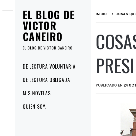
Ir
EL BLOG DE
al
INICIO
COSAS QUE
contenido
VICTOR
COSAS
CANEIRO
EL BLOG DE VICTOR CANEIRO
PRESI
Menú
DE LECTURA VOLUNTARIA
principal
DE LECTURA OBLIGADA
PUBLICADO EN
24 OCT
MIS NOVELAS
QUIEN SOY.