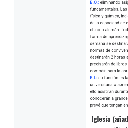
E.O.:
eliminando asi
fundamentales. Las a
física y química, ing
de la capacidad de 
chino o alemán. Tod
forma de aprendizaj
semana se destinar
normas de convivenc
destinarán 2 horas 
precisarán de libros
comodín para la apr
E.I.:
su función es la
universitaria o apre
ello asistirán duran
conocerán a grandes
prevé que tengan en
Iglesia (añad