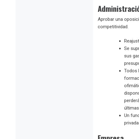
Administraci
Aprobar una oposició
competitividad.
Reajust
Se supr
sus gas
presupu
Todos l
formaci
ofimát
dispond
perderá
últimas
Un func
privada
Empresa