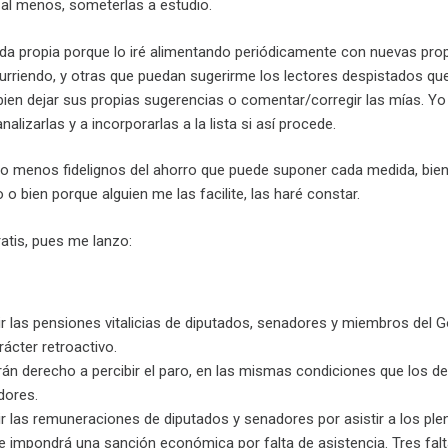
al menos, someterlas a estudio.
ida propia porque lo iré alimentando periódicamente con nuevas pr
rriendo, y otras que puedan sugerirme los lectores despistados qu
bien dejar sus propias sugerencias o comentar/corregir las mías. Yo
izarlas y a incorporarlas a la lista si así procede.
o menos fidelignos del ahorro que puede suponer cada medida, bie
 bien porque alguien me las facilite, las haré constar.
atis, pues me lanzo:
r las pensiones vitalicias de diputados, senadores y miembros del G
ácter retroactivo.
rán derecho a percibir el paro, en las mismas condiciones que los 
dores.
r las remuneraciones de diputados y senadores por asistir a los ple
se impondrá una sanción económica por falta de asistencia. Tres fal