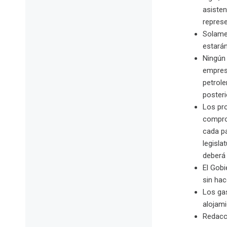
asisten
represe
Solame
estará
Ningún
empresa
petrole
posteri
Los pr
compro
cada pa
legisla
deberá
El Gob
sin hac
Los gas
alojami
Redacc