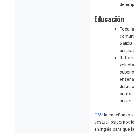
de emp
Educación
Toda la
comunid
Galicia
asignat
Reforma
volunta
superio
enseñan
duració
cual se
universi
E.V.:
la enseñanza v
gestual, psicomotri
en inglés para que 