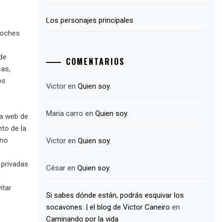
Los personajes principales
coches
.
de
COMENTARIOS
cas,
os
Victor
en
Quien soy.
Maria carro
en
Quien soy.
na web de
nto de la
rno
Victor
en
Quien soy.
 privadas
César
en
Quien soy.
itar
Si sabes dónde están, podrás esquivar los
socavones. | el blog de Victor Caneiro
en
Caminando por la vida