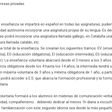
resas privadas.
 enseñanza se impartirá en español en todas las asignaturas, pudi
ad autónoma incorporar una asignatura propia de su lengua. Es dec
 se podrá incorporar una asignatura llamada gallego, en Cataluña un
ura llamada catalán, etc.
 total de la enseñanza. Se crearían los siguientes tramos: EV (en
ria), EO (educación obligatoria), EI (educación intermedia), ES (educ
r). La enseñanza voluntaria abarcará desde el 3 meses a los 3 años.
za obligatoria desde los 4 hasta los 14 años, la intermedia tendrá 
n máxima voluntaria de 3 años y mínima obligatoria de 1 año, a partir
 podrá acceder a E.S. que abarca la formación profesional y la form
taria.
oluntaria formará a los alumnos en materias de comunicación verba
cidad, compañerismo… debiendo dedicar al menos 1h diaria a escuch
la familiarización con este segundo idioma sea desde la más pequeña