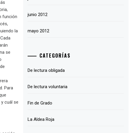
más
ria,
junio 2012
en función
ncés,
mayo 2012
uiendo la
… Cada
arán
ana se
CATEGORÍAS
o
 de
De lectura obligada
rera
De lectura voluntaria
d. Para
 que
 y cuál se
Fin de Grado
La Aldea Roja