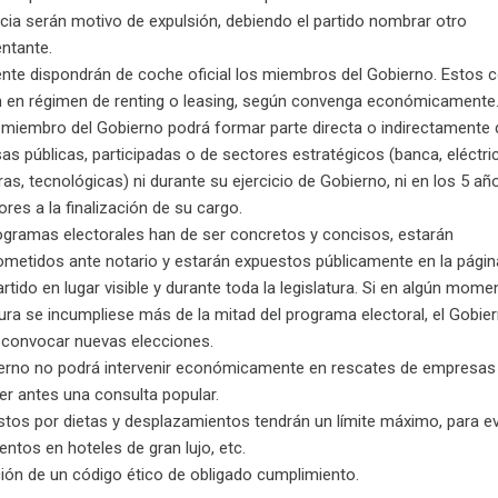
cia serán motivo de expulsión, debiendo el partido nombrar otro
ntante.
nte dispondrán de coche oficial los miembros del Gobierno. Estos 
n en régimen de renting o leasing, según convenga económicamente
 miembro del Gobierno podrá formar parte directa o indirectamente 
s públicas, participadas o de sectores estratégicos (banca, eléctri
ras, tecnológicas) ni durante su ejercicio de Gobierno, ni en los 5 añ
ores a la finalización de su cargo.
ogramas electorales han de ser concretos y concisos, estarán
metidos ante notario y estarán expuestos públicamente en la pági
rtido en lugar visible y durante toda la legislatura. Si en algún mome
tura se incumpliese más de la mitad del programa electoral, el Gobie
 convocar nuevas elecciones.
ierno no podrá intervenir económicamente en rescates de empresas
er antes una consulta popular.
tos por dietas y desplazamientos tendrán un límite máximo, para ev
entos en hoteles de gran lujo, etc.
ión de un código ético de obligado cumplimiento.