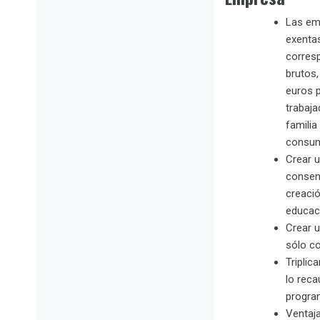
Las em
exentas
corres
brutos,
euros p
trabaja
familia
consumo
Crear 
consen
creació
educac
Crear 
sólo c
Triplic
lo reca
progra
Ventaja