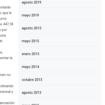
agosto 2019
estarán
o que le
mayo 2019
uros
de 447,18
agosto 2015
s por
 una
mayo 2015
el
e,
enero 2015
entar la
mayo 2014
onen no
octubre 2013
destinando
esional y
agosto 2013
nanciación