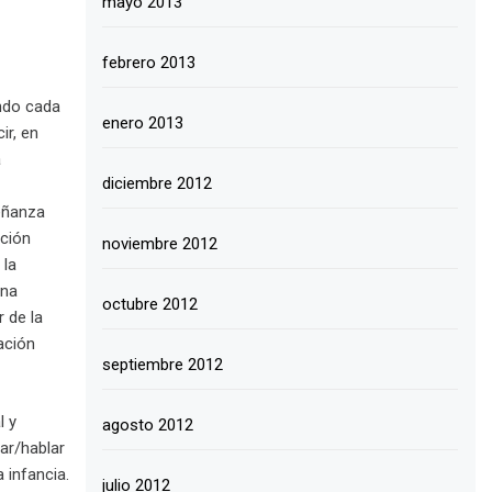
mayo 2013
febrero 2013
endo cada
enero 2013
ir, en
a
diciembre 2012
señanza
ación
noviembre 2012
 la
una
octubre 2012
 de la
ación
septiembre 2012
l y
agosto 2012
ar/hablar
 infancia.
julio 2012