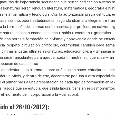
gnaturas de importancia secundaria que restan dedicación a otras 
signaturas serán: lengua y literatura, matemáticas, geografía e histo
lés, e informática y tecnología. Con la autorización previa del tutor, 
cada alumno, podrá estudiarse un segundo idioma, a elegir entre fra
a la formación de idiomas será impartida por profesores nativos sig
e natural del ser humano: escucha > habla > escritura > gramática 
án dos horas a formación en civismo y convivencia donde se enseñ
ia, respeto, circulación, protocolo, ceremonial. También cada sem
a gimnasia. Estas últimas asignaturas, educación cívica y gimnasia n
 ni serán vinculantes para aprobar cada trimestre, aunque sí servirán
obación de cada curso.
 de orientar a los alumnos sobre qué quieren hacer, estudiar una car
nder un oficio, y dentro de eso, decantarse por una u otra especialida
te el primer mes a una presentación de cada tipo de formación en la
 rasgos qué se estudia, que salida laboral tiene en esos momentos
 el momento de incorporación a la vida laboral.
ido el 26/10/2012):