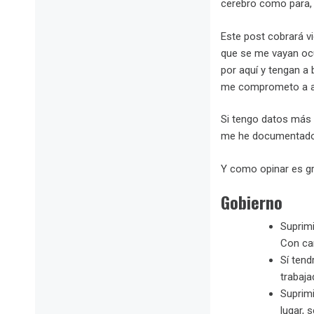
cerebro como para, 
Este post cobrará v
que se me vayan ocu
por aquí y tengan a 
me comprometo a anal
Si tengo datos más 
me he documentado o
Y como opinar es gr
Gobierno
Suprimi
Con car
Sí tend
trabaja
Suprimi
lugar, 