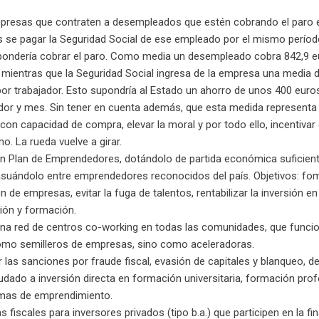
presas que contraten a desempleados que estén cobrando el paro 
 se pagar la Seguridad Social de ese empleado por el mismo períod
pondería cobrar el paro. Como media un desempleado cobra 842,9 e
 mientras que la Seguridad Social ingresa de la empresa una media 
or trabajador. Esto supondría al Estado un ahorro de unos 400 euro
dor y mes. Sin tener en cuenta además, que esta medida representa
 con capacidad de compra, elevar la moral y por todo ello, incentivar 
. La rueda vuelve a girar.
un Plan de Emprendedores, dotándolo de partida económica suficient
suándolo entre emprendedores reconocidos del país. Objetivos: fom
n de empresas, evitar la fuga de talentos, rentabilizar la inversión en
ión y formación.
una red de centros co-working en todas las comunidades, que funci
omo semilleros de empresas, sino como aceleradoras.
ar las sanciones por fraude fiscal, evasión de capitales y blanqueo, 
udado a inversión directa en formación universitaria, formación prof
mas de emprendimiento.
s fiscales para inversores privados (tipo b.a.) que participen en la fi