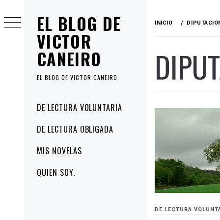
Ir
EL BLOG DE
al
INICIO
DIPUTACIÓ
contenido
VICTOR
DIPU
CANEIRO
EL BLOG DE VICTOR CANEIRO
Menú
DE LECTURA VOLUNTARIA
principal
DE LECTURA OBLIGADA
MIS NOVELAS
QUIEN SOY.
DE LECTURA VOLUNT