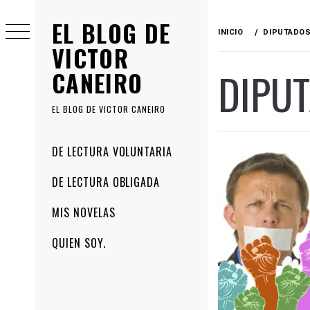
Ir
EL BLOG DE
al
INICIO
DIPUTADO
contenido
VICTOR
DIPU
CANEIRO
EL BLOG DE VICTOR CANEIRO
Menú
DE LECTURA VOLUNTARIA
principal
DE LECTURA OBLIGADA
MIS NOVELAS
QUIEN SOY.