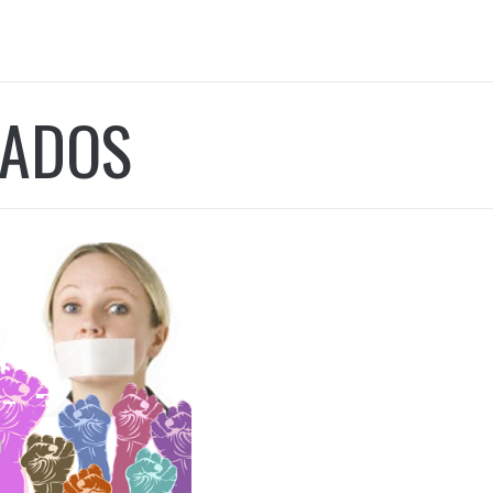
S
TADOS