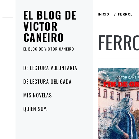
Ir
EL BLOG DE
al
INICIO
FERROL
contenido
VICTOR
FERR
CANEIRO
EL BLOG DE VICTOR CANEIRO
Menú
DE LECTURA VOLUNTARIA
principal
DE LECTURA OBLIGADA
MIS NOVELAS
QUIEN SOY.