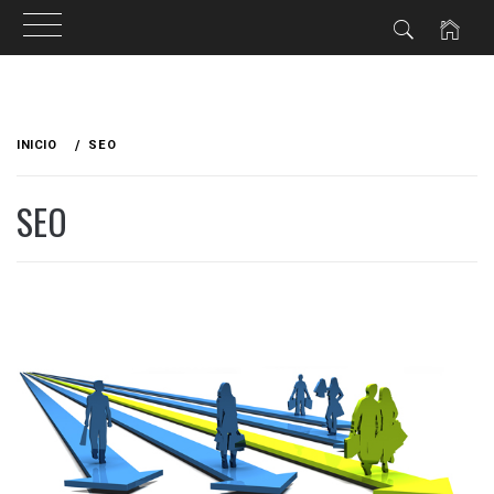
Ir
al
INICIO
SEO
contenido
SEO