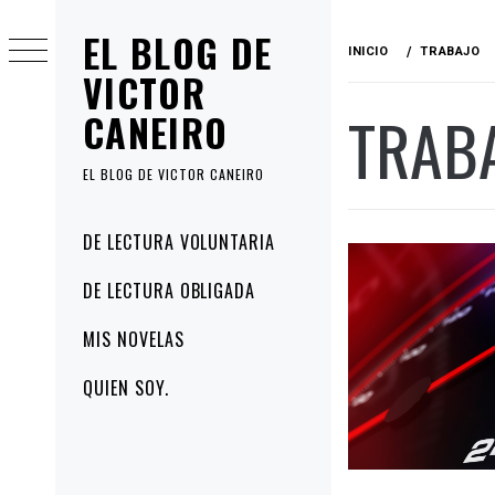
Ir
EL BLOG DE
al
INICIO
TRABAJO
contenido
VICTOR
TRAB
CANEIRO
EL BLOG DE VICTOR CANEIRO
Menú
DE LECTURA VOLUNTARIA
principal
DE LECTURA OBLIGADA
MIS NOVELAS
QUIEN SOY.