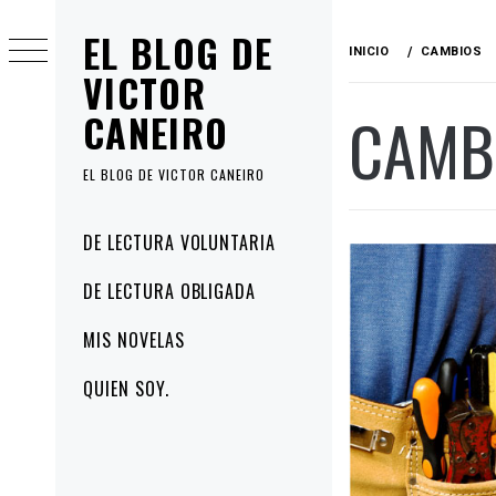
Ir
EL BLOG DE
al
INICIO
CAMBIOS
contenido
VICTOR
CAMB
CANEIRO
EL BLOG DE VICTOR CANEIRO
Menú
DE LECTURA VOLUNTARIA
principal
DE LECTURA OBLIGADA
MIS NOVELAS
QUIEN SOY.