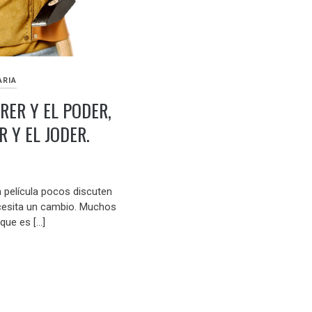
ARIA
RER Y EL PODER,
R Y EL JODER.
a película pocos discuten
cesita un cambio. Muchos
ue es […]