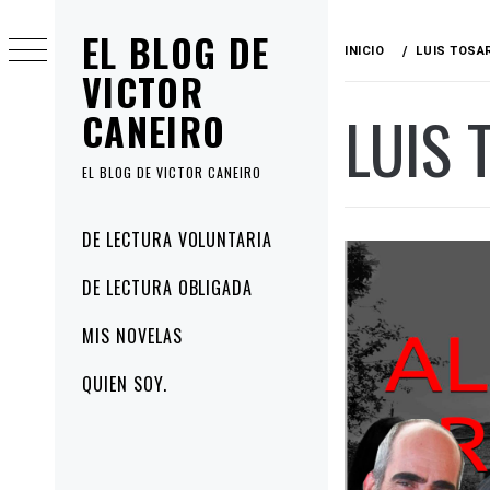
Ir
EL BLOG DE
al
INICIO
LUIS TOSA
contenido
VICTOR
LUIS 
CANEIRO
EL BLOG DE VICTOR CANEIRO
Menú
DE LECTURA VOLUNTARIA
principal
DE LECTURA OBLIGADA
MIS NOVELAS
QUIEN SOY.