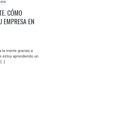
ARIA
TE. CÓMO
U EMPRESA EN
a la mente gracias a
ue estoy aprendiendo un
[…]