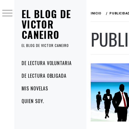
Ir
EL BLOG DE
al
INICIO
PUBLICIDA
contenido
VICTOR
PUBL
CANEIRO
EL BLOG DE VICTOR CANEIRO
Menú
DE LECTURA VOLUNTARIA
principal
DE LECTURA OBLIGADA
MIS NOVELAS
QUIEN SOY.