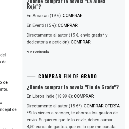
¿Dónde comprar la novela "La Aldea
Roja"?
En Amazon (19 €):
COMPRAR
En Eventi (15 €):
COMPRAR
Directamente al autor (15 €, envío gratis* y
dedicatoria a petición):
COMPRAR
*En Península.
 del
a de
COMPRAR FIN DE GRADO
to de
¿Dónde comprar la novela "Fin de Grado"?
ente.
En Libros Indie (18,99 €):
COMPRAR
lo
Directamente al autor (15 €*):
COMPRAR OFERTA
ncejal de
*Si lo vienes a recoger, te ahorras los gastos de
envío. Si quieres que te lo envíe, debes sumar
4,50 euros de gastos, que es lo que me cuesta