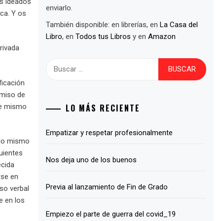
os ideados
enviarlo.
ca. Y os
También disponible: en librerías, en
La Casa del
Libro
, en
Todos tus Libros
y en
Amazon
rivada
Buscar:
ficación
omiso de
LO MÁS RECIENTE
se mismo
Empatizar y respetar profesionalmente
 lo mismo
uientes
Nos deja uno de los buenos
ecida
rse en
Previa al lanzamiento de Fin de Grado
so verbal
e en los
Empiezo el parte de guerra del covid_19