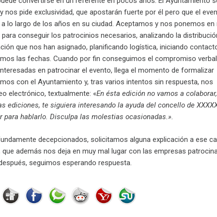
puede convertirse en un referente en pocos años. El Ayuntamiento s
 nos pide exclusividad, que apostarán fuerte por él pero que el eve
r a lo largo de los años en su ciudad. Aceptamos y nos ponemos en
para conseguir los patrocinios necesarios, analizando la distribució
ción que nos han asignado, planificando logística, iniciando contact
jamos las fechas. Cuando por fin conseguimos el compromiso verba
interesadas en patrocinar el evento, llega el momento de formalizar
mos con el Ayuntamiento y, tras varios intentos sin respuesta, nos
o electrónico, textualmente: «
En ésta edición no vamos a colaborar,
as ediciones, te siguiera interesando la ayuda del concello de XXXX
r para hablarlo. Disculpa las molestias ocasionadas.».
fundamente decepcionados, solicitamos alguna explicación a ese c
d, que además nos deja en muy mal lugar con las empresas patrocin
después, seguimos esperando respuesta.