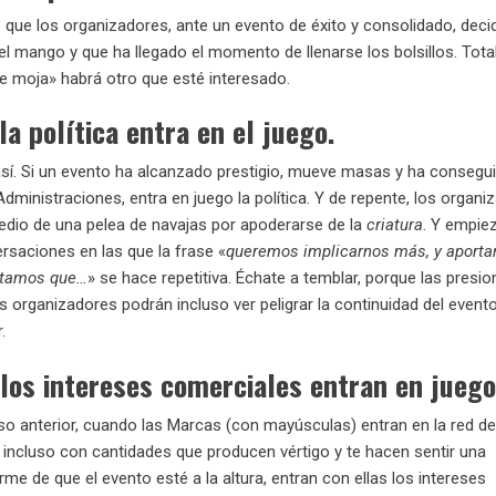
 que los organizadores, ante un evento de éxito y consolidado, deci
 el mango y que ha llegado el momento de llenarse los bolsillos. Total,
 moja» habrá otro que esté interesado.
la política entra en el juego.
así. Si un evento ha alcanzado prestigio, mueve masas y ha consegu
dministraciones, entra en juego la política. Y de repente, los organi
dio de una pelea de navajas por apoderarse de la
criatura
. Y empie
rsaciones en las que la frase «
queremos implicarnos más, y aportar
sitamos que…
» se hace repetitiva. Échate a temblar, porque las presi
s organizadores podrán incluso ver peligrar la continuidad del evento
.
 los intereses comerciales entran en juego
aso anterior, cuando las Marcas (con mayúsculas) entran en la red de
s incluso con cantidades que producen vértigo y te hacen sentir una
me de que el evento esté a la altura, entran con ellas los intereses