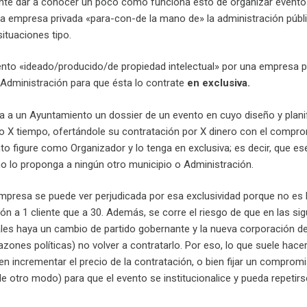
ante dar a conocer un poco cómo funciona esto de organizar event
a empresa privada «para-con-de la mano de» la administración públi
situaciones tipo.
to «ideado/producido/de propiedad intelectual» por una empresa p
 Administración para que ésta lo contrate
en exclusiva.
 a un Ayuntamiento un dossier de un evento en cuyo diseño y plani
o X tiempo, ofertándole su contratación por X dinero con el compr
o figure como Organizador y lo tenga en exclusiva; es decir, que e
o lo proponga a ningún otro municipio o Administración.
empresa se puede ver perjudicada por esa exclusividad porque no es
n a 1 cliente que a 30. Además, se corre el riesgo de que en las sig
les haya un cambio de partido gobernante y la nueva corporación d
zones políticas) no volver a contratarlo. Por eso, lo que suele hace
n incrementar el precio de la contratación, o bien fijar un compromi
 otro modo) para que el evento se institucionalice y pueda repetirs