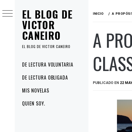
Ir
EL BLOG DE
al
INICIO
A PROPÓSI
contenido
VICTOR
A PRO
CANEIRO
EL BLOG DE VICTOR CANEIRO
CLAS
Menú
DE LECTURA VOLUNTARIA
principal
DE LECTURA OBLIGADA
PUBLICADO EN
22 MAY
MIS NOVELAS
QUIEN SOY.