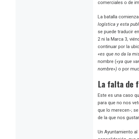
comerciales o de i
La batalla comienza 
logística y esta pub
se puede traducir en
2 ni la Marca 3, vi
continuar por la ubi
«es que no da la mi
nombre («
ya que va
nombre»)
o por muc
La falta de 
Este es una caso q
para que no nos vete
que lo merecen-; se
de la que nos gustar
Un Ayuntamiento al 