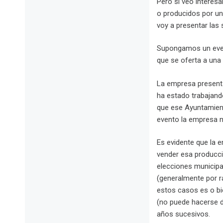
Pero sí veo interes
o producidos por un
voy a presentar las 
Supongamos un even
que se oferta a una
La empresa presenta
ha estado trabajand
que ese Ayuntamient
evento la empresa n
Es evidente que la 
vender esa producció
elecciones municipa
(generalmente por ra
estos casos es o bie
(no puede hacerse de
años sucesivos.