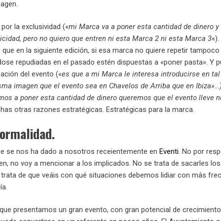
magen.
por la exclusividad («
mi Marca va a poner esta cantidad de dinero y
licidad, pero no quiero que entren ni esta Marca 2 ni esta Marca 3
«)
 que en la siguiente edición, si esa marca no quiere repetir tampoco
éndose repudiadas en el pasado estén dispuestas a «poner pasta». Y 
cación del evento («
es que a mi Marca le interesa introducirse en tal 
sma imagen que el evento sea en Chavelos de Arriba que en Ibiza»…
mos a poner esta cantidad de dinero queremos que el evento lleve n
has otras razones estratégicas. Estratégicas para la marca.
formalidad.
ue se nos ha dado a nosotros receientemente en
Eventi
. No por resp
n, no voy a mencionar a los implicados. No se trata de sacarles los
 trata de que veáis con qué situaciones debemos lidiar con más fre
ía.
que presentamos un gran evento, con gran potencial de crecimiento