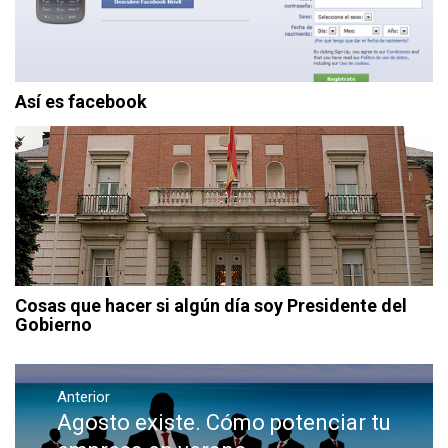
Así es facebook
Cosas que hacer si algún día soy Presidente del
Gobierno
Navegación
de
Anterior
Agosto existe. Cómo potenciar tu
Entrada
entradas
anterior: