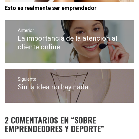
Esto es realmente ser emprendedor
Navegación
de
Anterior
La importancia de la atención al
Entrada
entradas
anterior:
cliente online
Siguiente
Sin la idea no hay nada
Entrada
siguiente:
2 COMENTARIOS EN “
SOBRE
EMPRENDEDORES Y DEPORTE
”