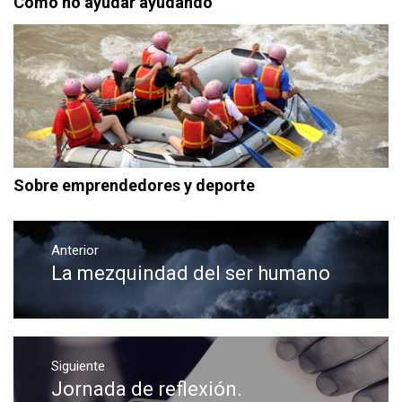
Cómo no ayudar ayudando
Sobre emprendedores y deporte
Navegación
de
Anterior
La mezquindad del ser humano
Entrada
entradas
anterior:
Siguiente
Jornada de reflexión.
Entrada