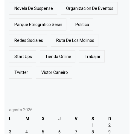
Novela De Suspense
Organización De Eventos
Parque Etnográfico Sesín
Política
Redes Sociales
Ruta De Los Molinos
Start Ups
Tienda Online
Trabajar
Twitter
Victor Caneiro
agosto 2026
L
M
X
J
V
S
D
1
2
3
4
5
6
7
8
9